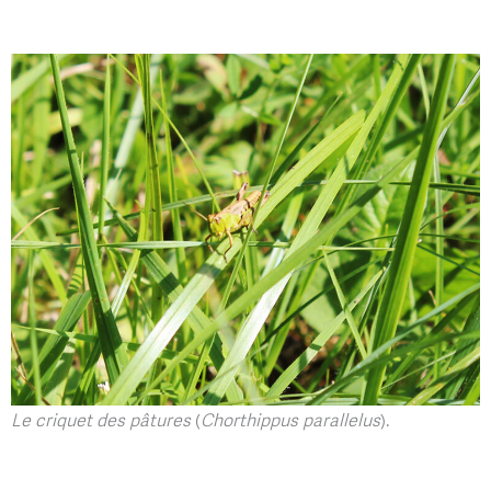
Le criquet des pâtures
(
Chorthippus parallelus
).