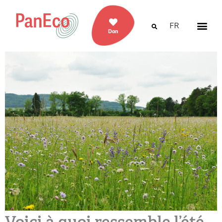
FR
Don
Voici à quoi ressemble l’été