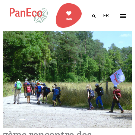
FR
Don
7ème rencontre des