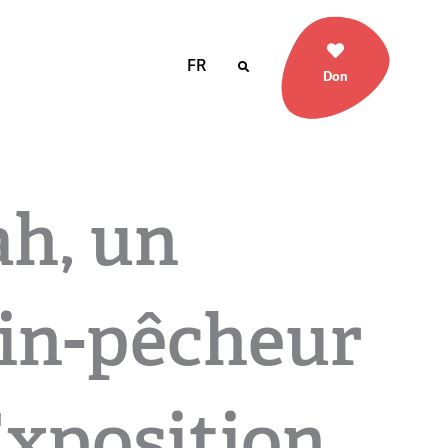
FR
Don
ah, un
in-pêcheur
 Exposition