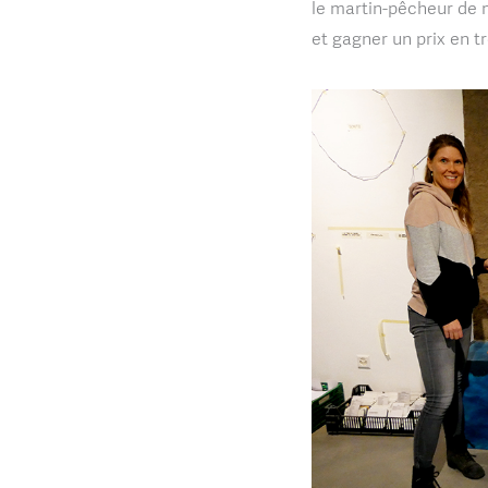
le martin-pêcheur de m
et gagner un prix en t