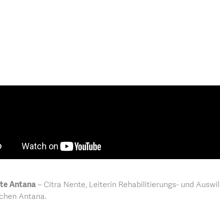
te Antana
– Citra Nente, Leiterin Rehabilitierungs- und Aus
chen Antana.