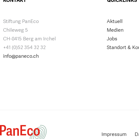
KONTAKT
QUICKLINKS
Stiftung PanEco
Aktuell
Chileweg 5
Medien
CH-8415 Berg am Irchel
Jobs
+41 (0)52 354 32 32
Standort & Ko
info@paneco.ch
Impressum
D