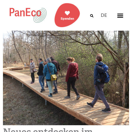
DE
Spenden
Neues entdecken im