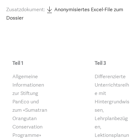
Zusatzdokument:
Anonymisiertes Excel-File zum
Dossier
Teil 1
Teil 3
Allgemeine
Differenzierte
Informationen
Unterrichtsreih
zur Stiftung
e mit
PanEco und
Hintergrundwis
zum «Sumatran
sen,
Orangutan
Lehrplanbezüg
Conservation
en,
Programme»
Lektionsplanun