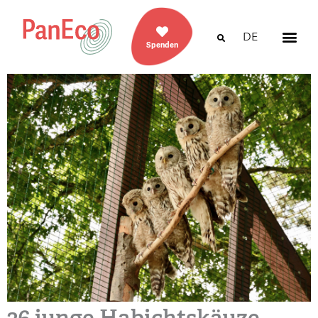
DE
Spenden
26 junge Habichtskäuze –