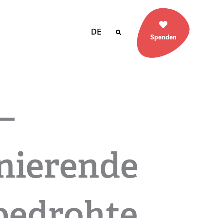
DE
Spenden
–
inierende
bedrohte