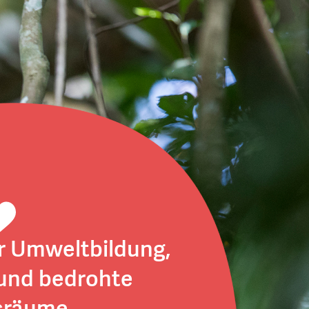
r Umweltbildung,
und bedrohte
sräume