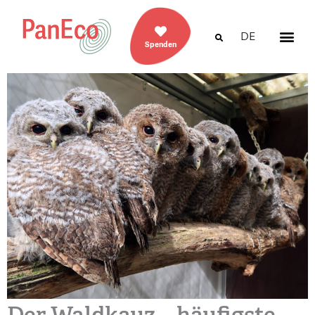
DE
Spenden
Der Waldkauz – häufigste