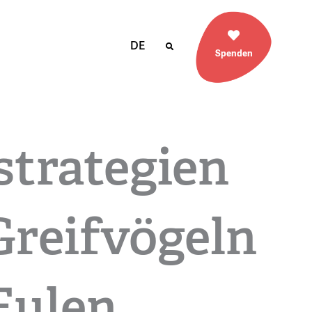
DE
Spenden
strategien
Greifvögeln
Eulen