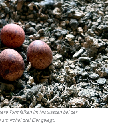
ere Turmfalken im Nistkasten bei der
 am Irchel drei Eier gelegt.