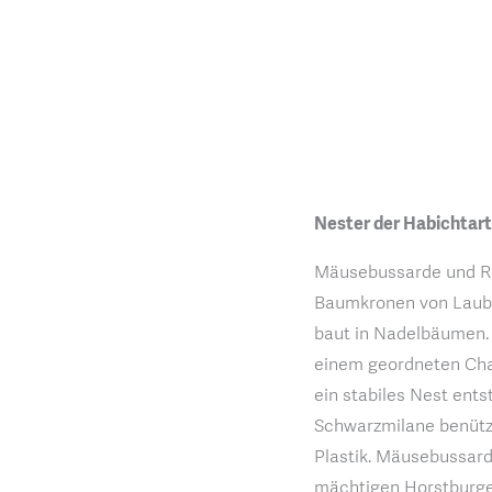
Nester der Habichtar
Mäusebussarde und Ro
Baumkronen von Laubb
baut in Nadelbäumen. S
einem geordneten Chao
ein stabiles Nest ents
Schwarzmilane benütz
Plastik. Mäusebussard
mächtigen Horstburge