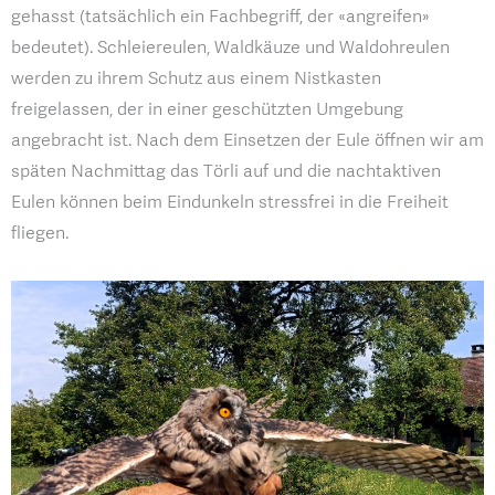
gehasst (tatsächlich ein Fachbegriff, der «angreifen»
bedeutet). Schleiereulen, Waldkäuze und Waldohreulen
werden zu ihrem Schutz aus einem Nistkasten
freigelassen, der in einer geschützten Umgebung
angebracht ist. Nach dem Einsetzen der Eule öffnen wir am
späten Nachmittag das Törli auf und die nachtaktiven
Eulen können beim Eindunkeln stressfrei in die Freiheit
fliegen.