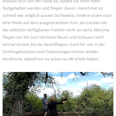
stossen sich von der Hand ab, sobald sie nicht mehr
festgehalten werden und fliegen davon, manchmal so
schnell wie möglich ausser Sichtweite. Andere sitzen noch
eine Weile auf dem ausgestreckten Arm, als trauten sie
der plötzlich verfügbaren Freiheit nicht so recht. Manche
fliegen nur bis zum nächsten Baum und schauen noch
einmal zurück, bis sie davonfliegen. Auch für uns in der
Greifvogelstation sind Freilassungen immer wieder
berührend, obwohl wir es schon so oft erlebt haben.