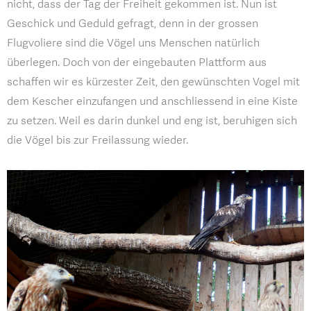
nicht, dass der Tag der Freiheit gekommen ist. Nun ist
Geschick und Geduld gefragt, denn in der grossen
Flugvoliere sind die Vögel uns Menschen natürlich
überlegen. Doch von der eingebauten Plattform aus
schaffen wir es kürzester Zeit, den gewünschten Vogel mit
dem Kescher einzufangen und anschliessend in eine Kiste
zu setzen. Weil es darin dunkel und eng ist, beruhigen sich
die Vögel bis zur Freilassung wieder.