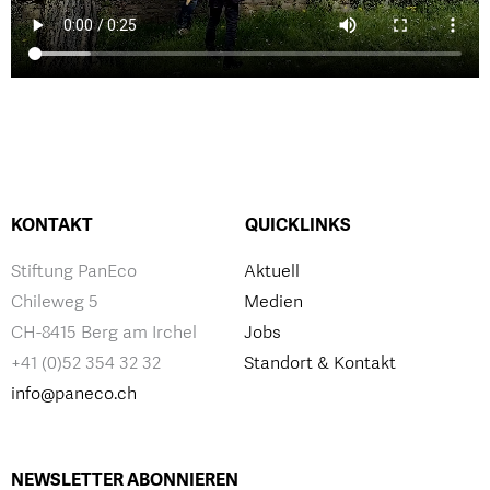
KONTAKT
QUICKLINKS
Stiftung PanEco
Aktuell
Chileweg 5
Medien
CH-8415 Berg am Irchel
Jobs
+41 (0)52 354 32 32
Standort & Kontakt
info@paneco.ch
NEWSLETTER ABONNIEREN